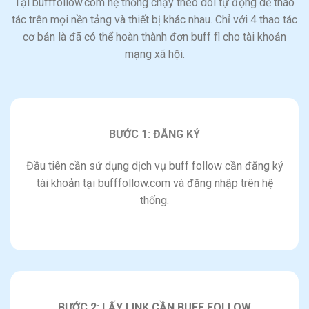
Tại bufffollow.com hệ thống chạy theo dõi tự động dễ thao
tác trên mọi nền tảng và thiết bị khác nhau. Chỉ với 4 thao tác
cơ bản là đã có thể hoàn thành đơn buff fl cho tài khoản
mạng xã hội.
BƯỚC 1: ĐĂNG KÝ
Đầu tiên cần sử dụng dịch vụ buff follow cần đăng ký
tài khoản tại bufffollow.com và đăng nhập trên hệ
thống.
BƯỚC 2: LẤY LINK CẦN BUFF FOLLOW